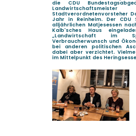
die CDU Bundestagsabgeo
Landwirtschaftsmeis
Stadtverordnetenvorsteher D
Jahr in Reinheim. Der CDU 
alljährlichen Matjesessen na
Kalb'sches Haus eingela
Landwirtschaft im Spa
Verbraucherwunsch und Ökono
bei anderen politischen As
dabei aber verzichtet. Viel
im Mittelpunkt des Heringsessen