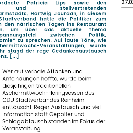
27.0
rdnete Patricia Lips sowie den
ter und stellvertretenden
armstadts, Hartwig Jourdan, in diesem
Stadtverband hatte die Politiker zum
ch den närrischen Tagen ins Restaurant
den, um über das aktuelle Thema
nnungsfeld zwischen Politik,
mie“ zu sprechen. Auf laute Töne, wie
chermittwochs-Veranstaltungen, wurde
mehr stand der rege Gedankenaustausch
s. [...]
Wer auf verbale Attacken und
Anfeindungen hoffte, wurde beim
diesjährigen traditionellen
Aschermittwoch-Heringsessen des
CDU Stadtverbandes Reinheim
enttäuscht. Reger Austausch und viel
Information statt Gepolter und
Schlagabtausch standen im Fokus der
Veranstaltung.